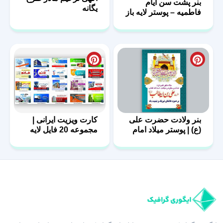
بنر پشت سن ایام
یگانه
فاطمیه – پوستر لایه باز
پشت منبر
بنر ولادت حضرت علی
کارت ویزیت ایرانی |
(ع) | پوستر میلاد امام
مجموعه 20 فایل لایه
علی (ع)
باز | سری اول