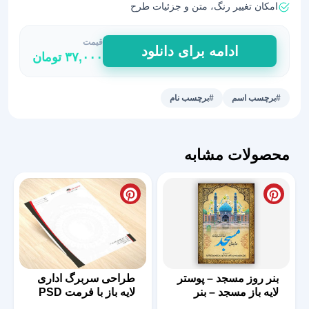
امکان تغییر رنگ، متن و جزئیات طرح
قیمت
برچسب
ادامه برای دانلود
۳۷,۰۰۰
تومان
نام
و
نام
#برچسب اسم
#برچسب نام
خانوادگی
طرح
هالوینی
محصولات مشابه
عدد
بنر روز مسجد – پوستر
طراحی سربرگ اداری
لایه باز مسجد – بنر
لایه باز با فرمت PSD
مذهبی