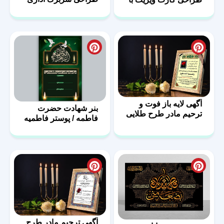
با فرمت psd
فرمت PSD
آگهی لایه باز فوت و
بنر شهادت حضرت
ترحیم مادر طرح طلایی
فاطمه / پوستر فاطمیه
با فرمت PSD
آگهی ترحیم مادر طرح