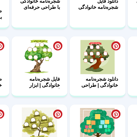
9
20
21
دانلود شجره‌نامه
فایل شجره‌نامه
ط
خانوادگی | طراحی
خانوادگی | ابزار
خا
ساده 15
آموزشی 14
طرح آماده شجره
فایل Family Tree
ط
خانوادگی 09
قابل ویرایش 08
خا