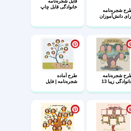
18
1
رح شجره‌نامه
طرح آماده
نوادگی زیبا 13
شجره‌نامه | فایل
لایه‌باز 12
رح درخت
طرح Family Tree
نوادگی آماده 07
برای دانش‌آموزان و