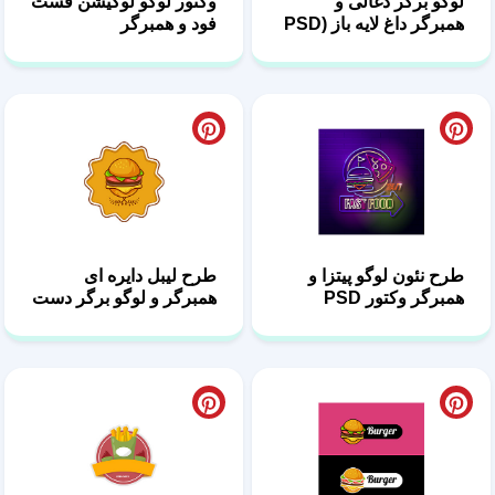
لوگو برگر ذغالی و
وکتور لوگو لوکیشن فست
همبرگر داغ لایه باز (PSD
فود و همبرگر
و EPS)
طرح نئون لوگو پیتزا و
طرح لیبل دایره ای
همبرگر وکتور PSD
همبرگر و لوگو برگر دست
ساز