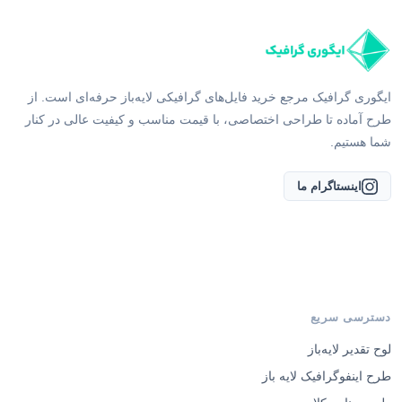
برابری می‌کند.
اصول طراحی لوگو در دنیای پیتزایی و
فست‌فودی
در مجموعه طرح‌های لایه باز ما، تمامی اصول روانشناسی
فروش رعایت شده است:
۱. روانشناسی رنگ‌های گرم
بیشتر طرح‌های ما از پالت‌های رنگی قرمز، نارنجی و زرد
استفاده می‌کنند. این رنگ‌ها طبق تحقیقات علمی، باعث
افزایش ضربان قلب و تحریک اشتها می‌شوند. البته در
فایل‌های PSD ما، شما می‌توانید این رنگ‌ها را به سبز (برای
فست‌فودهای ارگانیک) یا مشکی و طلایی (برای برگرهای
ذغالی و لوکس) تغییر دهید.
۲. فونت‌های بولد و اشتهاآور
فونت لوگوی فست‌فود باید “تپل”، خوانا و پرانرژی باشد. ما در
پکیج‌های خود فونت‌هایی را استفاده کرده‌ایم که حتی از فاصله
دور روی تابلوی تبلیغاتی به راحتی خوانده می‌شوند.
۳. نمادهای خلاقانه