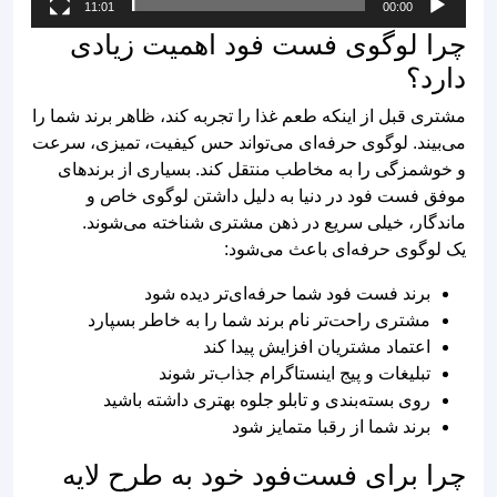
طرح لوگو دایره ای
دانلود وکتور لوگو برگر
همبرگر و استیکر فست
خانگی و ارگانیک
فود