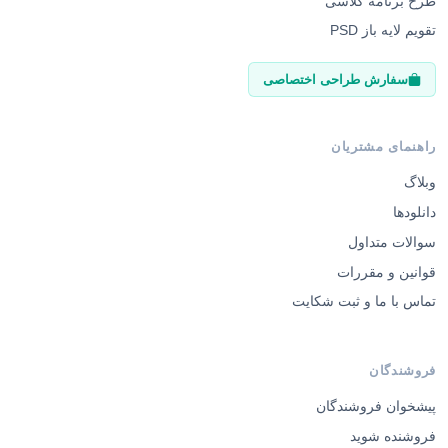
از نمادهای کلاسیک مثل سرآشپز، برگر، پیتزا و سوخاری
گرفته تا طرح‌های مینیمال و خطی؛ ما برای هر سبک
سلیقه‌ای یک فایل تخصصی آماده کرده‌ایم.
کاربردهای فایل لایه باز در بیزنس شما
با خرید یک
طرح لایه باز لوگو فست‌فود
، شما تمام نیازهای
گرافیکی خود را پوشش می‌دهید:
بسته‌بندی اختصاصی: چاپ روی جعبه پیتزا، کاغذ
ساندویچ و ساک دستی.
پوشاک پرسنل: گلدوزی لوگو روی کلاه و پیش‌بند آشپزها.
دیجیتال مارکتینگ: استفاده به عنوان پروفایل و واترمارک
روی عکس‌های اشتهاآور اینستاگرام.
منو و تراکت: درج لوگو در منوهای چاپی و بردهای
دیجیتال داخل سالن.
ویژگی‌های طرح وکتور و لایه باز لوگو
فست فود