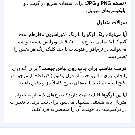
برند شما از رقبا متمایز شود
چرا برای فست‌فود خود به طرح لایه
باز نیاز دارید؟
استفاده از فایل‌های لایه باز به شما این امکان را می‌دهد که
مدیریت کامل برندینگ خود را در دست بگیرید. مزایای اصلی
این طرح‌ها عبارتند از:
1. سرعت در راه‌اندازی:
برای افتتاحیه فست‌فود منتظر
طراح نمانید؛ در کمتر از چند دقیقه نام و شعار خود را
جایگزین کنید.
2. خلاقیت بی‌پایان:
برخلاف لوگوهای آماده معمولی، فایل‌های
لایه باز به شما اجازه می‌دهند رنگ سس‌ها، فرم نان برگر یا
حتی فونت‌ها را مطابق با دکوراسیون مغازه تغییر دهید.
3. کیفیت بدون مرز (Vector):
با داشتن فایل وکتور
(AI/EPS)، لوگوی شما روی یک استیکر کوچک و یک تابلوی ۱۰
متری با همان کیفیت و وضوح چاپ خواهد شد.
4. صرفه‌جویی اقتصادی:
شما با هزینه‌ای ناچیز، به طرحی
دسترسی پیدا می‌کنید که خروجی آن با پروژه‌های چند میلیونی