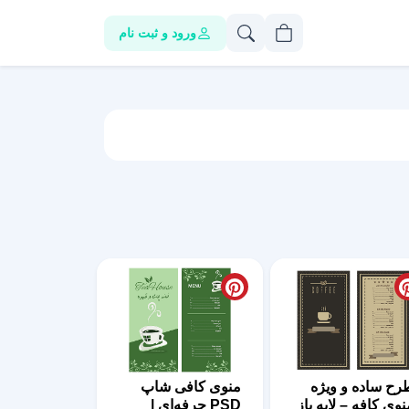
ورود و ثبت نام
رح ساده و ویژه
منوی کافی شاپ
نوی کافه – لایه باز
PSD حرفه‌ای |