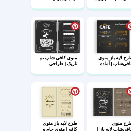
یه باز، خام
کافه‌های خاص
رح لایه باز منوی
منوی کافی شاپ تم
افی‌شاپ | آماده
تاریک | طراحی
ستفاده
مخصوص چاپ
رح منوی
طرح لایه باز منوی
افی‌شاپ لایه باز |
کافه | منوی خام و