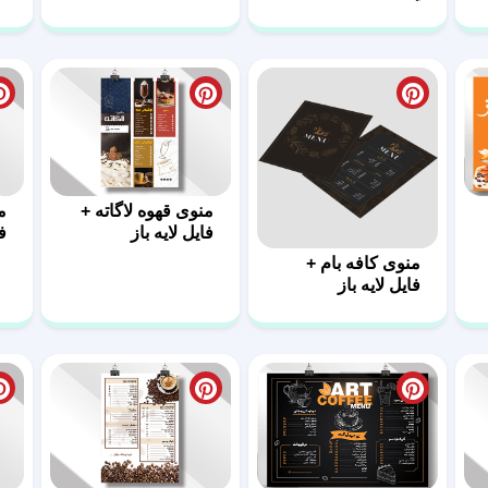
آماده
منوی قهوه لاگاته +
م
فایل لایه باز
ف
فا
منوی کافه بام +
فایل لایه باز