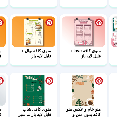
منوی کافه love +
منوی کافه نهال +
م
فایل لایه باز
فایل لایه باز
ق
منو خام و عکس منو
منوی کافی شاپ
ط
کافه بدون متن و
فایل لایه باز تم سبز
ق