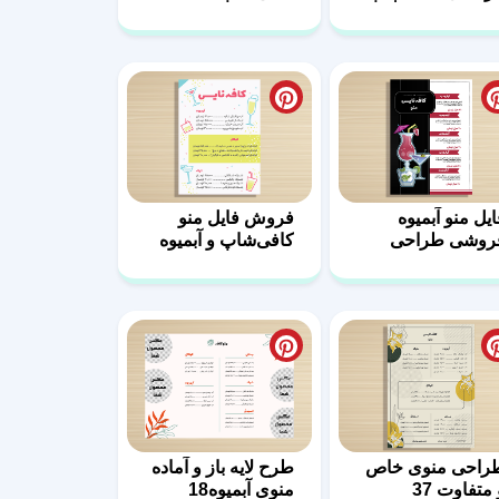
9
طراحی حرفه ای
ایل منو آبمیوه
فروش فایل منو
روشی طراحی
کافی‌شاپ و آبمیوه
یک86
فروشی85
راحی منوی خاص
طرح لایه باز و آماده
 متفاوت 37
منوی آبمیوه18