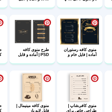
– طرح نوستالژیک
لایه باز
منوی کافه رستوران
طرح منوی کافه
ط
آماده | فایل خام و
PSD | آماده و قابل
ک
لایه باز
ویرایش
ل
منوی کافی‌شاپ |
منوی کافه مینیمال |
ط
طراحی خاص برای
فایل لایه باز
ک