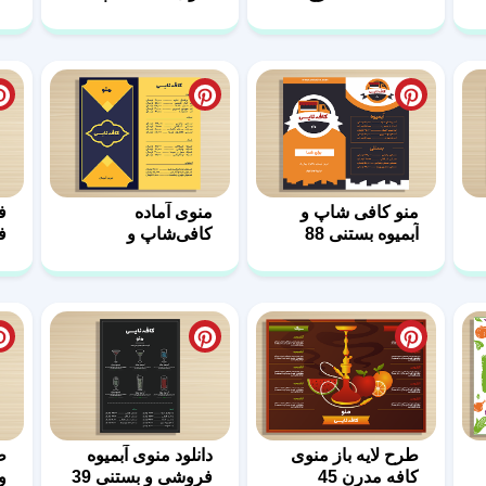
متفاوت
خاص
2
منو کافی شاپ و
منوی آماده
ف
آبمیوه بستنی 88
کافی‌شاپ و
ف
بستنی‌فروشی 87
ش
طرح لایه باز منوی
دانلود منوی آبمیوه
ط
کافه مدرن 45
فروشی و بستنی 39
و