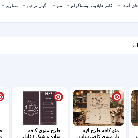
ای آماده
کاور هایلایت اینستاگرام
منو
آگهی ترحیم
تصاویر
افه
منو کافه طرح لایه
طرح منوی کافه
ط
باز منوی کافی شاپ
ساده و شیک | فایل
م