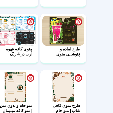
فروشی84
81
طرح آماده و
منوی کافه قهوه
فتوشاپی منوی
آرت در 4 رنگ
آبمیوه فروشی 17
متفاوت
طرح منوی کافی‌
منو خام و بدون متن
شاپ | منو خام
| منو کافه مینیمال