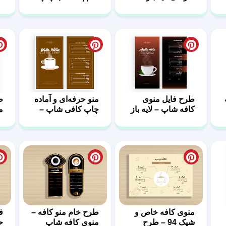
مخصوص کافی‌شاپ‌
خ
طرح فایل منوی
منو حرفه‌ای و آماده
ط
کافه شاپ – لایه باز
چاپ کافی شاپ –
م
قهوه ای مشکی100
لایه باز99
لا
منوی کافه خاص و
طرح خام منو کافه –
ف
شیک 94 – طرح
منوی کافه شاپ
ح