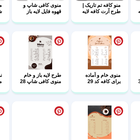
منو کافه تم تاریک |
منوی کافی شاپ و
م
طرح آرت کافه لایه
قهوه فایل لایه باز
ش
باز — فایل PSD
آماده چاپ
منوی خام و آماده
طرح لایه باز و خام
ن
برای کافه کد 29
منوی کافی شاپ 28
م
7