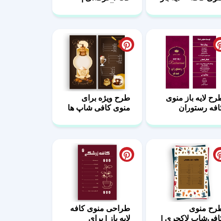
طرح آماده
رح لایه باز منوی
طرح ویژه برای
افه رستوران
منوی کافی شاپ ها
اکچری
رح منوی
طراحی منوی کافه
افی‌شاپ لاکچری |
لایه باز | برای