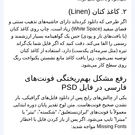
اگر طرحی که دانلود کرده‌اید دارای حاشیه‌های تذهیب سنتی و
فضای سفید (White Space) زیاد است، چاپ روی کاغذ کتان
(با بافت‌های تار و پودی) حس یک گواهینامه بسیار ارزشمند و
رسمی را القا می‌کند. دقت کنید که اگر فایل شما بک‌گراند
تیره (مثل سرمه‌ای یکدست) دارد، استفاده از کاغذ کتان
توصیه نمی‌شود، زیرا بافت کاغذ مانع نشستن یکنواخت رنگ
روی سطح کار می‌شود.
رفع مشکل بهم‌ریختگی فونت‌های
فارسی در فایل PSD
یکی از چالش‌های رایج پس از دانلود فایل‌های گرافیکی، باز
نشدن صحیح فونت‌هاست. متن لوح تقدیر پایان دوره ابتدایی
معمولاً با فونت‌های “ایران‌نستعلیق”، “شکسته”، “تیتر” یا
“میترا” تایپ می‌شود. اگر پس از باز کردن فایل با اخطار
Missing Fonts مواجه شدید:
ابتدا بررسی کنید چه فونتی در سیستم شما وجود ندارد. سپس
آن فونت را از اینترنت دانلود کرده و روی ویندوز خود نصب
کنید (راست‌کلیک روی فایل فونت و انتخاب Install). پس از