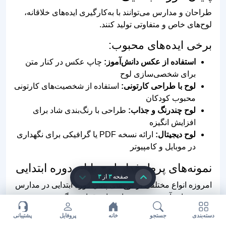
برخی ایده‌های محبوب:
استفاده از عکس دانش‌آموز:
چاپ عکس در کنار متن
برای شخصی‌سازی لوح
لوح با طراحی کارتونی:
استفاده از شخصیت‌های کارتونی
محبوب کودکان
لوح چندرنگ و جذاب:
طراحی با رنگ‌بندی شاد برای
افزایش انگیزه
لوح دیجیتال:
ارائه نسخه PDF یا گرافیکی برای نگهداری
در موبایل و کامپیوتر
نمونه‌های پرطرفدار لوح پایان دوره ابتدایی
امروزه انواع مختلفی از لوح‌های پایان دوره ابتدایی در مدارس
و موسسات آموزشی مورد استفاده قرار می‌گیرند.
صفحه
۳
از
۳
لوح کلاسیک:
با طرح رسمی و سنتی شامل مهر و امضا
لوح مدرن:
طراحی دیجیتال با رنگ‌های جذاب و
المان‌های آموزشی
دسته‌بندی
جستجو
خانه
پروفایل
پشتیبانی
لوح سفارشی:
طراحی اختصاصی برای هر مدرسه یا