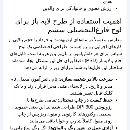
اهمیت استفاده از طرح لایه باز برای
لوح فارغ‌التحصیلی ششم
مدارس معمولاً در ماه‌های اردیبهشت و خرداد با حجم بالایی از
کارهای اجرایی روبرو هستند. طراحی اختصاصی یک لوح
سپاس برای هر دانش‌آموز، زمان‌بر و پرهزینه است. فایل‌های
خام و لایه‌باز (PSD) دقیقاً برای حل این مشکل ایجاد شده‌اند.
ساختار این فایل‌ها به شما مزایای زیر را ارائه می‌دهد:
سرعت بالا در شخصی‌سازی:
نام دانش‌آموز، معدل، نام
مدیر و تاریخ، در لایه‌های متنی مجزا قرار دارند و با یک
کلیک قابل تغییر هستند.
حفظ کیفیت در چاپ دیجیتال:
تمامی طرح‌ها با
رزولوشن 300 DPI طراحی شده‌اند. این یعنی خطوط
اسلیمی، وکتورهای کارتونی و متون ریز پس از چاپ
روی مقوا، کاملاً شارپ و خوانا باقی می‌مانند.
آزادی عمل در تغییر رنگ و المان‌ها:
اگر رنگ سازمانی یا
فرم مدرسه شما آبی و سفید است، به راحتی می‌توانید با
استفاده از پنل Hue/Saturation در فتوشاپ، رنگ
حاشیه‌های لوح را با فرم مدرسه هماهنگ کنید.