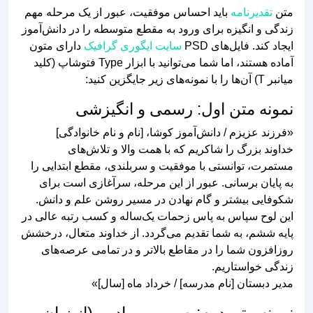
ایجاد کند. فایل‌های PSD
سایت ایگوری گرافیک
دارای متون
آماده هستند، اما شما می‌توانید با ابزار Type فتوشاپ (کلید
میانبر T) آن‌ها را با نمونه‌های زیر جایگزین کنید:
نمونه متن اول: رسمی و انگیزشی
«فرزند عزیزم / دانش‌آموز کوشا، [نام و نام خانوادگی]
خداوند بزرگ را شاکریم که با همت والا و تلاش‌های
مستمرت، توانستی با موفقیت و سربلندی، مقطع ابتدایی را
به پایان برسانی. عبور از این مرحله، سرآغازی است برای
شکوفایی بیشتر و گام نهادن در مسیر روشن علم و دانش.
این لوح سپاس به پاس زحمات یک‌ساله و کسب رتبه عالی در
پایه ششم، به شما تقدیم می‌گردد. از خداوند متعال، درخشش
روزافزون شما را در مقاطع بالاتر و در تمامی عرصه‌های
زندگی خواستاریم.
مدیر دبستان [نام مدرسه] / خرداد ماه [سال]»
نمونه متن دوم: صمیمی و ادبی (از زبان
معلم)
«شکوفه باغ دانایی، [نام دانش‌آموز]