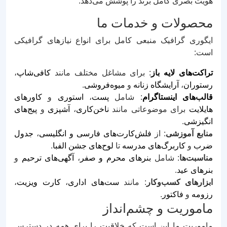
هویت بصری کامل برند را پوشش می‌دهد.
محصولات و خدمات ما
ایگوری گرافیک منبعی کامل برای انواع نیازهای گرافیکی
است:
تراکت‌های لایه باز
: برای مشاغل مختلف مانند
کافی‌شاپ
،
رستوران
،
آرایشگاه زنانه
و
میوه‌فروشی
.
قالب‌های اینستاگرام
: شامل
پست
،
استوری
و
کاورهای
هایلایت
برای موضوعاتی مانند
ناخن‌کاری
،
آشپزی
و
پیج‌های
انگیزشی
.
منابع آموزشی
: از
فلش‌کارت‌های فارسی و انگلیسی
،
جدول
ضرب
و
کاربرگ‌های مدرسه
تا
لوح‌های جشن الفبا
.
مناسبت‌ها
: شامل
بنرهای محرم و صفر
،
آگهی‌های ترحیم
و
بنرهای عید
.
ابزارهای کسب‌وکار
: مانند
ست‌های اداری
،
کارت ویزیت
،
رزومه
و
فاکتور
.
ماموریت و چشم‌انداز
ماموریت ما این است که خلاقیت را برای همه در دسترس