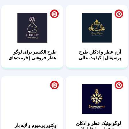
طرح الکسیر برای لوگو
آرم عطر و ادکلن طرح
عطر فروشی | فرمت‌های
پرسیفال | کیفیت عالی
AI و PSD
وکتور پرمیوم و لایه باز
لوگو بوتیک عطر و ادکلن
لوگو عطر و ادکلن | طرح
طرح عطرین | فایل لایه
لوآر
باز