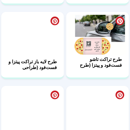
طرح تراکت تاشو
طرح لایه باز تراکت پیتزا و
فست‌فود و پیتزا (طرح
فست‌فود (طراحی
پپرونی)
خلاقانه) + عکس خام