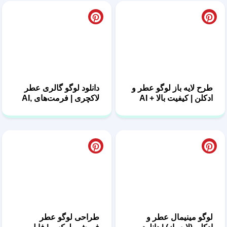
طرح لایه باز لوگو عطر و
دانلود لوگو گالری عطر
ادکلن | کیفیت بالا + AI
لاکچری | فرمت‌های AI,
PSD, PNG
لوگو مینیمال عطر و
طراحی لوگو عطر
ادکلن (لایه باز) | دانلود
فروشی لوکس | فایل
EPS و PSD
PSD و EPS