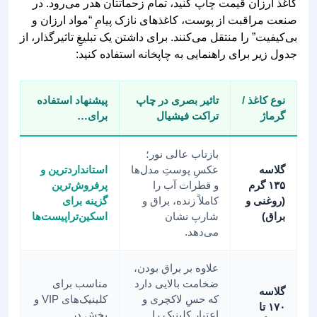
کاغذ ارزان‌ قیمت چاپ کنید، تمام زحماتتان هدر می‌رود. در
صنعت مراقبت از پوست، کاغذهای نازک پیامِ “مواد ارزان و
بی‌کیفیت” را منتقل می‌کنند. برای داشتن یک تبلیغِ تاثیرگذار، از
جدول زیر برای راهنمایی به چاپخانه استفاده کنید:
نوع کاغذ /
تاثیر بصری در چاپ
پیشنهاد استفاده
گرماژ
تراکت فیشیال
برای…
بازتاب عالی نور؛
گلاسه
عکسِ پوستِ مدل‌ها
استانداردترین و
۱۳۵ گرم
و قطرات آب را
پرفروش‌ترین
(روغنی و
کاملاً زنده، براق و
گزینه برای
براق)
شارپ نشان
اسکین‌تراپیست‌ها
می‌دهد.
علاوه بر براق بودن،
ضخامت بالایی دارد
مناسب برای
گلاسه
که حسِ لاکچری و
کلینیک‌های VIP و
۱۷۰ تا
اعتبارِ کلینیک را
پخش در