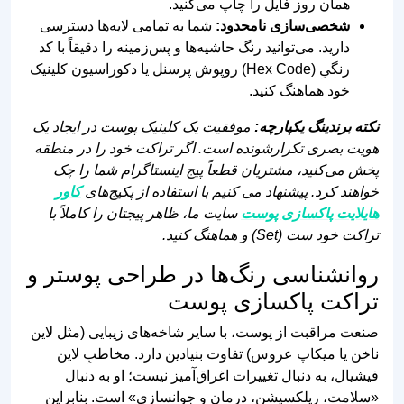
همان روز فایل را چاپ می‌کنید.
شخصی‌سازی نامحدود:
شما به تمامی لایه‌ها دسترسی
دارید. می‌توانید رنگ حاشیه‌ها و پس‌زمینه را دقیقاً با کد
رنگیِ (Hex Code) روپوش پرسنل یا دکوراسیون کلینیک
خود هماهنگ کنید.
نکته برندینگ یکپارچه:
موفقیت یک کلینیک پوست در ایجاد یک
هویت بصری تکرارشونده است. اگر تراکت خود را در منطقه
پخش می‌کنید، مشتریان قطعاً پیج اینستاگرام شما را چک
خواهند کرد. پیشنهاد می‌ کنیم با استفاده از پکیج‌های
کاور
هایلایت پاکسازی پوست
سایت ما، ظاهر پیجتان را کاملاً با
تراکت خود ست (Set) و هماهنگ کنید.
روانشناسی رنگ‌ها در طراحی پوستر و
تراکت پاکسازی پوست
صنعت مراقبت از پوست، با سایر شاخه‌های زیبایی (مثل لاین
ناخن یا میکاپ عروس) تفاوت بنیادین دارد. مخاطبِ لاین
فیشیال، به دنبال تغییرات اغراق‌آمیز نیست؛ او به دنبال
«سلامت، ریلکسیشن، درمان و جوانسازی» است. بنابراین