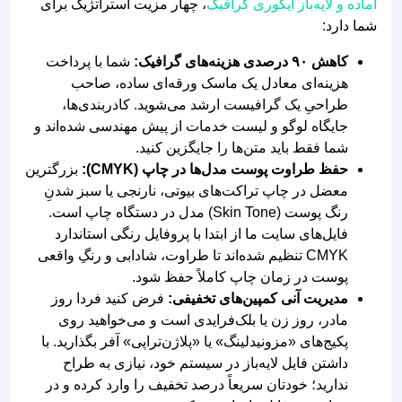
آماده و لایه‌باز ایگوری گرافیک
، چهار مزیت استراتژیک برای
شما دارد:
کاهش ۹۰ درصدی هزینه‌های گرافیک:
شما با پرداخت
هزینه‌ای معادل یک ماسک ورقه‌ای ساده، صاحب
طراحیِ یک گرافیست ارشد می‌شوید. کادربندی‌ها،
جایگاه لوگو و لیست خدمات از پیش مهندسی شده‌اند و
شما فقط باید متن‌ها را جایگزین کنید.
حفظ طراوت پوست مدل‌ها در چاپ (CMYK):
بزرگترین
معضل در چاپ تراکت‌های بیوتی، نارنجی یا سبز شدنِ
رنگ پوست (Skin Tone) مدل در دستگاه چاپ است.
فایل‌های سایت ما از ابتدا با پروفایل رنگی استاندارد
CMYK تنظیم شده‌اند تا طراوت، شادابی و رنگِ واقعی
پوست در زمان چاپ کاملاً حفظ شود.
مدیریت آنی کمپین‌های تخفیفی:
فرض کنید فردا روز
مادر، روز زن یا بلک‌فرایدی است و می‌خواهید روی
پکیج‌های «مزونیدلینگ» یا «پلاژن‌تراپی» آفر بگذارید. با
داشتن فایل لایه‌باز در سیستم خود، نیازی به طراح
ندارید؛ خودتان سریعاً درصد تخفیف را وارد کرده و در