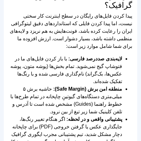
گرافیک؟
پیدا کردن فایل‌های رایگان در سطح اینترنت کار سختی
نیست، اما پیدا کردن فایلی که استانداردهای دقیق لیتوگرافی
ایران را رعایت کرده باشد، فونت‌هایش به هم نریزد و لایه‌های
منظمی داشته باشد، بسیار دشوار است. ارزش افزوده ما
برای شما شامل موارد زیر است:
لایه‌بندی صددرصد فارسی:
با باز کردن فایل‌های ما در
فتوشاپ گیج نمی‌شوید. تمام بخش‌ها (پوشه متون، پوشه
عکس‌ها، بک‌گراند) نام‌گذاری فارسی شده و با رنگ‌ها
تفکیک شده‌اند.
منطقه امن برش (Safe Margin):
حاشیه برش ۵
میلی‌متری دستگاه‌های گیوتینِ چاپخانه در تمام طرح‌ها با
خطوط راهنما (Guides) مشخص شده است تا آدرس و
تلفن کلینیک شما زیر تیغ از بین نرود.
پشتیبانی واقعی و در لحظه:
اگر هنگام تغییر رنگ‌ها،
جایگذاری عکس یا گرفتن خروجی (PDF) برای چاپخانه
دچار مشکل شدید، تیم پشتیبانی مجرب ایگوری گرافیک