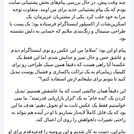
چند وقت پیش، در حال بررسی پیام‌های بخش پشتیبانی سایت
بودم که یک پیام پشتیبانی جدید برای من اومد. متفاوت توجه
مرا به خود جلب کرد. یکی از مشتریان عزیزمان، یک
اسکرین‌شات از اکسپلور اینستاگرام فرستاده بود؛ یک پست با
طراحی مینیمال و رنگ‌بندی ملایم که حسابی به دلش نشسته
بود.
پیام او این بود: “سلام! من این عکس رو توی اینستاگرام دیدم
و عاشق حس و حال تمیز و جذابش شدم. اما این فقط یک
عکسه! آیا راهی هست که دقیقاً همین سبک طراحی رو برای
کلینیک زیبایی‌ام به یک تراکت پاکسازی و فشیال پوست تبدیل
کنید تا بتونم برای تبلیغاتم ازش استفاده کنم؟”
این دقیقاً همان چالشی است که ما عاشقش هستیم: تبدیل
کردن یک “ایده خام” به یک “ابزار بازاریابی قدرتمند”. ما نمی‌
خواستیم فقط یک عکس ثابت به او تحویل دهیم؛ هدف ما این
بود که یک فایل کاملاً لایه‌باز بسازیم تا او در آینده هم بتواند به
راحتی تغییرات دلخواهش را روی آن اعمال کند.
بنابراین، دست به کار شدیم و این پروسه را قدم‌به‌قدم برای او