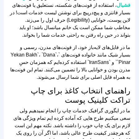
فشیال
، استفاده از فونت‌های شکسته، نستعلیق یا فونت‌های
بسیار فانتزی و پیچ‌درپیچ برای نوشتن لیست خدمات است! در
لاین پوست، خوانایی (Legibility) حرف اول را می‌زند.
مخاطب شما ممکن است یک خانم میانسال باشد؛ او باید
بتواند در حین راه رفتن به راحتی خدمات شما را بخواند.
ما در فایل‌های لایه‌باز خود، از فونت‌های مدرن، رسمی و
بسیار شیک مانند خانواده فونت‌های `Yekan Bakh`، `Dana`،
`Pinar` و `IranSans` استفاده کرده‌ایم که همزمان حسِ
مدرن بودن و خوانایی بالا را تضمین می‌کنند. تمام این فونت‌ها
به همراه فایل اصلی برای شما ارسال می‌شوند.
راهنمای انتخاب کاغذ برای چاپ
تراکت کلینیک پوست
ما در ایگوری گرافیک خدمات چاپ را انجام نمیدهیم ولی
سعی میکنیم طرح هایی که آماده کرده ایم تمام ویژگی های
لازم برای یک چاپ خوب را داشته باشد. نکته مهم این است
که هرچقدر کیفیت طرح عالی باشد، اما اگر آن را روی یک