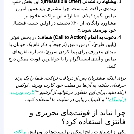
پیشنهاد رد نشدنی (Irresistible Offer):
این بخش قلبِ
تپنده‌ی تراکت شماست. چرا مشتری باید همین امروز
تماس بگیرد؟
مثال:
«با ارائه این تراکت، علاوه بر
مشاوره رایگان، از ۲۰٪ تخفیف در اولین جلسه فیشیال
خود بهره‌مند شوید.»
دعوت به اقدام (Call to Action) شفاف:
در بخش فوتر
(پایین طرح)، آدرس دقیق (ترجیحاً با ذکر نام یک خیابان یا
میدان معروف برای پیدا کردن سریع)، شماره تلفن‌های
تماس و آیدی اینستاگرام را با خواناترین فونت ممکن درج
کنید.
برای اینکه مشتریان پس از دریافت تراکت، شما را یک برند
حرفه‌ای بدانند، به آن‌ها در مطب خود کارت ویزیتی لوکس
ارائه دهید. برای این منظور می‌توانید از آرشیو **
کارت ویزیت
آرایشگاه
** و کلینیک زیبایی در سایت ما استفاده کنید.
چرا نباید از فونت‌های تحریری و
فانتزی استفاده کرد؟
یکی از اشتباهات رایج اسکین‌ تراپیست‌ها در ویرایش
تراکت