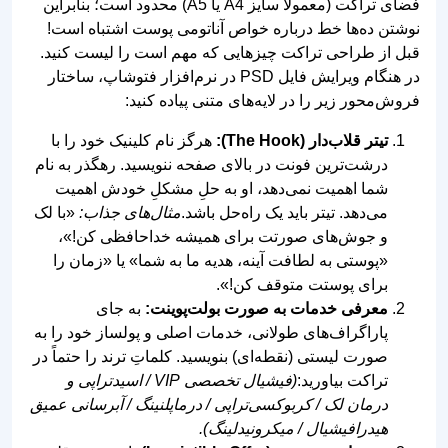
فضای تراکت (معمولاً سایز A4 یا A5) محدود است؛ بنابراین
نوشتن ده‌ها خط درباره خواص آناتومی پوست اشتباه است!
قبل از طراحی تراکت چیزهایی که مهم است را لیست کنید.
در هنگام ویرایش فایل PSD در نرم‌افزار فتوشاپ، ساختار
فروش‌محور زیر را در لایه‌های متنی پیاده کنید:
تیتر قلاب‌دار (The Hook):
هرگز نام کلینیک خود را با
درشت‌ترین فونت در بالای صفحه ننویسید. رهگذر به نام
شما اهمیت نمی‌دهد، او به حلِ مشکلِ خودش اهمیت
می‌دهد. تیتر باید یک راه‌حل باشد.
مثال‌های جذاب:
«با لک
و جوش‌های صورتت برای همیشه خداحافظی کن!»،
«پوستی به لطافت آینه، هدیه ما به شما» یا «زمان را
برای پوستت متوقف کن!».
معرفی خدمات به صورت بولت‌پوینت:
به جای
پاراگراف‌های طولانی، خدمات اصلی و پولساز خود را به
صورت لیستی (نقطه‌ای) بنویسید. کلماتِ ترند را حتماً در
تراکت بیاورید:
(فیشیال تخصصی VIP / اسیدتراپی و
درمان لک / کربوکسی‌تراپی / درماپلنینگ / آبرسانی عمیق
هیدرافیشیال / میکرونیدلینگ).