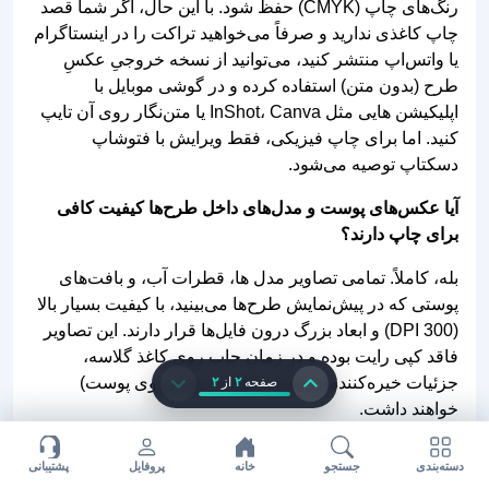
رنگ‌های چاپ (CMYK) حفظ شود. با این حال، اگر شما قصد
چاپ کاغذی ندارید و صرفاً می‌خواهید تراکت را در اینستاگرام
یا واتس‌اپ منتشر کنید، می‌توانید از نسخه خروجیِ عکسِ
طرح (بدون متن) استفاده کرده و در گوشی موبایل با
اپلیکیشن‌ هایی مثل InShot، Canva یا متن‌نگار روی آن تایپ
کنید. اما برای چاپ فیزیکی، فقط ویرایش با فتوشاپ
دسکتاپ توصیه می‌شود.
آیا عکس‌های پوست و مدل‌های داخل طرح‌ها کیفیت کافی
برای چاپ دارند؟
بله، کاملاً. تمامی تصاویر مدل‌ ها، قطرات آب، و بافت‌های
پوستی که در پیش‌نمایش طرح‌ها می‌بینید، با کیفیت بسیار بالا
(300 DPI) و ابعاد بزرگ درون فایل‌ها قرار دارند. این تصاویر
فاقد کپی‌ رایت بوده و در زمان چاپ روی کاغذ گلاسه،
جزئیات خیره‌کننده‌ای (مانند قطرات سرم روی پوست)
صفحه
۲
از
۲
خواهند داشت.
تراکت پاکسازی پوست را در چه سایزی چاپ کنم بهتر است؟
دسته‌بندی
جستجو
خانه
پروفایل
پشتیبانی