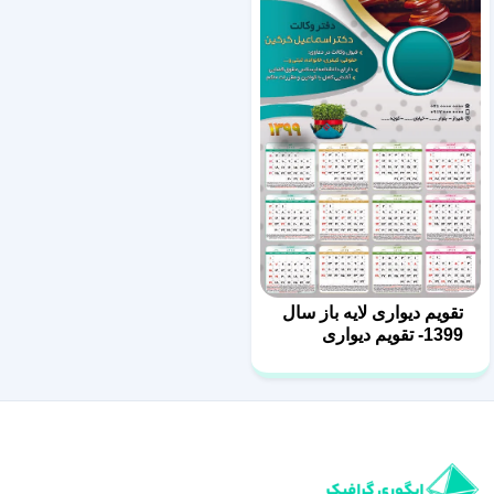
تقویم دیواری لایه باز سال
1399- تقویم دیواری
وکالت