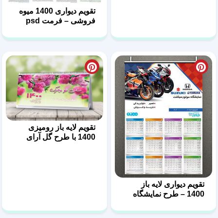
تقویم دیواری 1400 میوه
فروشی – فرمت psd
تقویم لایه باز رومیزی
1400 با طرح گل آرای
تقویم دیواری لایه باز
1400 – طرح نمایشگاه
موتورسیکلت