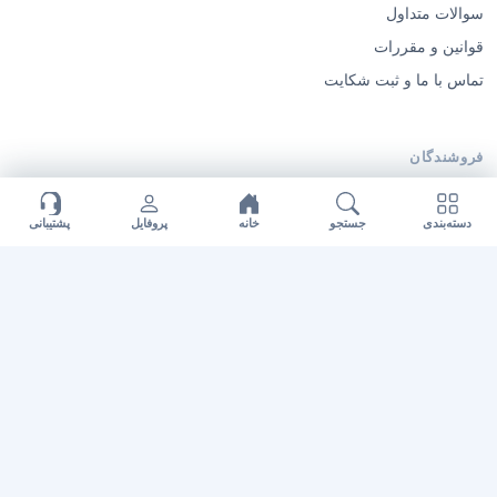
سوالات متداول
قوانین و مقررات
تماس با ما و ثبت شکایت
فروشندگان
پیشخوان فروشندگان
دسته‌بندی
جستجو
خانه
پروفایل
پشتیبانی
فروشنده شوید
قوانین فروش و کمیسیون
ثبت‌نام فروشنده
© 2026 ایگوری گرافیک — تمامی حقوق محفوظ است.
·
·
درباره ما
تماس با ما
طراحی اختصاصی