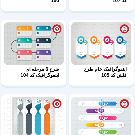
کد 107
106
اینفوگرافیک خام طرح
طرح 6 مرحله ای
فلش کد 105
اینفوگرافیک کد 104