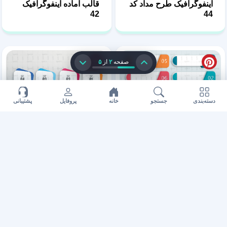
اینفوگرافیک طرح مداد کد
قالب آماده اینفوگرافیک
42
44
صفحه
۲
از
۵
دسته‌بندی
جستجو
خانه
پروفایل
پشتیبانی
دانلود فایل اینفوگرافیک
اینفوگرافیک بدون متن 40
خام 41