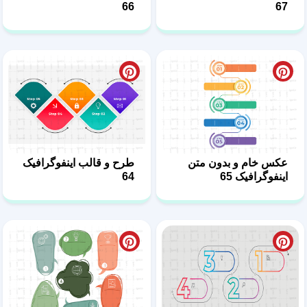
66
67
عکس خام و بدون متن
طرح و قالب اینفوگرافیک
اینفوگرافیک 65
64