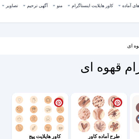
ای آماده
کاور هایلایت اینستاگرام
منو
آگهی ترحیم
تصاویر
وه ای
رام قهوه ای
طرح آماده کاور
کاور هایلایت پیج