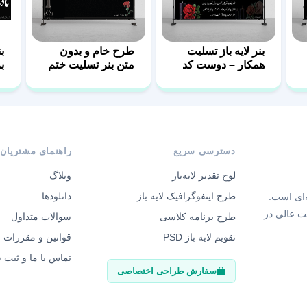
بنر لایه باز تسلیت
طرح خام و بدون
ب
همکار – دوست کد
متن بنر تسلیت ختم
ب
13
کد 26
دسترسی سریع
راهنمای مشتریان
لوح تقدیر لایه‌باز
وبلاگ
طرح اینفوگرافیک لایه باز
دانلودها
‌ای است.
ت عالی در
طرح برنامه کلاسی
سوالات متداول
تقویم لایه باز PSD
قوانین و مقررات
تماس با ما و ثبت
سفارش طراحی اختصاصی