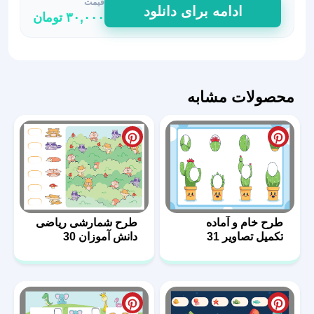
قیمت
طرح
ادامه برای دانلود
۳۰,۰۰۰
تومان
شمارش
و
جمع
بندی
در
محصولات مشابه
ریاضی
18
عدد
طرح خام و آماده
طرح شمارشی ریاضی
تکمیل تصاویر 31
دانش آموزان 30