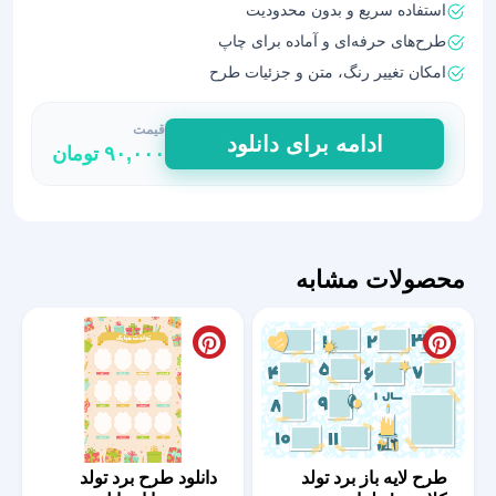
استفاده سریع و بدون محدودیت
طرح‌های حرفه‌ای و آماده برای چاپ
امکان تغییر رنگ، متن و جزئیات طرح
قیمت
طرح
ادامه برای دانلود
۹۰,۰۰۰
تومان
لایه
باز
برد
تولد
برای
محصولات مشابه
مدرسه
|
خلاقانه
و
شاد
عدد
طرح لایه باز برد تولد
دانلود طرح برد تولد