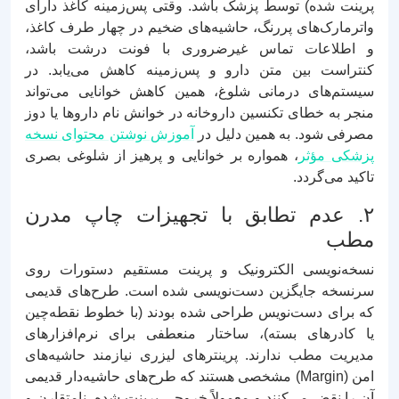
پرینت شده) توسط پزشک باشد. وقتی پس‌زمینه کاغذ دارای
واترمارک‌های پررنگ، حاشیه‌های ضخیم در چهار طرف کاغذ،
و اطلاعات تماس غیرضروری با فونت درشت باشد،
کنتراست بین متن دارو و پس‌زمینه کاهش می‌یابد. در
سیستم‌های درمانی شلوغ، همین کاهش خوانایی می‌تواند
منجر به خطای تکنسین داروخانه در خوانش نام داروها یا دوز
مصرفی شود. به همین دلیل در
آموزش نوشتن محتوای نسخه
پزشکی مؤثر
، همواره بر خوانایی و پرهیز از شلوغی بصری
تاکید می‌گردد.
۲. عدم تطابق با تجهیزات چاپ مدرن
مطب
نسخه‌نویسی الکترونیک و پرینت مستقیم دستورات روی
سرنسخه جایگزین دست‌نویسی شده است. طرح‌های قدیمی
که برای دست‌نویس طراحی شده بودند (با خطوط نقطه‌چین
یا کادرهای بسته)، ساختار منعطفی برای نرم‌افزارهای
مدیریت مطب ندارند. پرینترهای لیزری نیازمند حاشیه‌های
امن (Margin) مشخصی هستند که طرح‌های حاشیه‌دار قدیمی
آن را نقض می‌کنند و معمولاً خروجی پرینت شده، نامتقارن و