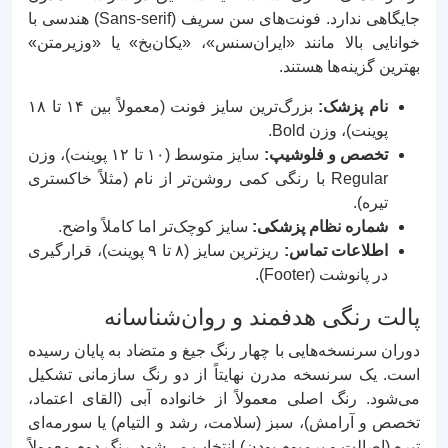
جایگاهی ندارد. فونت‌های سن سریف (Sans-serif) هندسی با
خوانایی بالا مانند «ایران‌سنس»، «یکان‌بخ» یا «وزیرمتن»
بهترین گزینه‌ها هستند.
نام پزشک:
بزرگ‌ترین سایز فونت (معمولاً بین ۱۴ تا ۱۸
پوینت)، وزن Bold.
تخصص و فلوشیپ:
سایز متوسط (۱۰ تا ۱۲ پوینت)، وزن
Regular با رنگی کمی روشن‌تر از نام (مثلاً خاکستری
تیره).
شماره نظام پزشکی:
سایز کوچک‌تر اما کاملاً واضح.
اطلاعات تماس:
ریزترین سایز (۸ تا ۹ پوینت)، قرارگیری
در پانوشت (Footer).
پالت رنگی هدفمند و روان‌شناسانه
دوران سرنسخه‌هایی با چهار رنگ جیغ و متضاد به پایان رسیده
است. یک سرنسخه مدرن نهایتاً از دو رنگ سازمانی تشکیل
می‌شود. رنگ اصلی معمولاً از خانواده آبی (القای اعتماد،
تخصص و آرامش)، سبز (سلامت، رشد و التیام) یا سورمه‌ای
تیره (اصالت و پرمیوم بودن) انتخاب می‌شود. رنگ دوم معمولاً