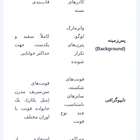
کادرهای
قاب‌بندی
بسته
واترمارک
لوگو،
کاملاً سفید و
پس‌زمینه
پترن‌های
یکدست جهت
(Background)
تکرار
حداکثر خوانایی
شونده
فونت‌های
فونت‌های
شکسته،
سن‌سریف مدرن
سایزهای
تایپوگرافی
(مثل یکان)، یک
نامتناسب،
خانواده فونت با
چند نوع
اوزان مختلف
فونت
متراکم،
استفاده از