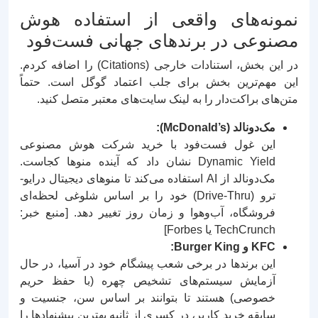
نمونه‌های واقعی از استفاده هوش
مصنوعی در برندهای جهانی فست‌فود
در این بخش، استنادات خارجی (Citations) را اضافه کردم.
این مهم‌ترین بخش برای جلب اعتماد گوگل است. حتماً
متن‌های براکت‌دار را به لینک سایت‌های معتبر متصل کنید.
مک‌دونالد (McDonald’s):
این غول فست‌فود با خرید شرکت هوش مصنوعی
Dynamic Yield نشان داد که آینده منوها کجاست.
مک‌دونالد از AI استفاده می‌کند تا منوهای دیجیتال درایو-
ترو (Drive-Thru) خود را بر اساس شلوغی لحظه‌ای
فروشگاه، آب‌وهوا و زمان روز تغییر دهد. [منبع خبر:
TechCrunch یا Forbes]
KFC و Burger King:
این برندها در برخی شعب پیشگام خود در آسیا، در حال
آزمایش سیستم‌های تشخیص چهره (با حفظ حریم
خصوصی) هستند تا بتوانند بر اساس سن، جنسیت و
سابقه خرید کاربر، در کسری از ثانیه بهترین پیشنهادها را