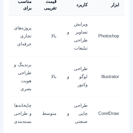
قیمت
مناسب
ابزار
کاربرد
تقریبی
برای
ویرایش
پروژه‌های
تصاویر و
Photoshop
بالا
تجاری
طراحی
حرفه‌ای
تبلیغات
برندینگ و
طراحی
طراحی
Illustrator
لوگو و
بالا
هویت
وکتور
بصری
طراحی
چاپخانه‌ها
CorelDraw
چاپی و
متوسط
و طراحی
صنعتی
بسته‌بندی