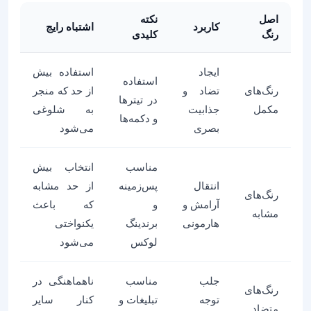
اصل
نکته
کاربرد
اشتباه رایج
رنگ
کلیدی
ایجاد
استفاده بیش
استفاده
رنگ‌های
تضاد و
از حد که منجر
در تیترها
مکمل
جذابیت
به شلوغی
و دکمه‌ها
بصری
می‌شود
مناسب
انتخاب بیش
انتقال
پس‌زمینه
از حد مشابه
رنگ‌های
آرامش و
و
که باعث
مشابه
هارمونی
برندینگ
یکنواختی
لوکس
می‌شود
جلب
مناسب
ناهماهنگی در
رنگ‌های
توجه
تبلیغات و
کنار سایر
متضاد