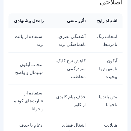
اصلاحی
اشتباه رایج
تأثیر منفی
راه‌حل پیشنهادی
انتخاب رنگ
آشفتگی بصری،
استفاده از پالت
نامرتبط
ناهماهنگی برند
برند
آیکون
کاهش نرخ کلیک،
انتخاب آیکون
نامفهوم یا
سردرگمی
مینیمال و واضح
پیچیده
مخاطب
استفاده از
متن بلند یا
حذف پیام کلیدی
عبارت‌های کوتاه
ناخوانا
از کاور
و خوانا
هایلایت
اشغال فضای
ادغام یا حذف