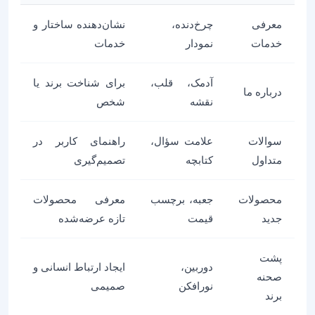
معرفی
چرخ‌دنده،
نشان‌دهنده ساختار و
خدمات
نمودار
خدمات
آدمک، قلب،
برای شناخت برند یا
درباره ما
نقشه
شخص
سوالات
علامت سؤال،
راهنمای کاربر در
متداول
کتابچه
تصمیم‌گیری
محصولات
جعبه، برچسب
معرفی محصولات
جدید
قیمت
تازه عرضه‌شده
پشت
دوربین،
ایجاد ارتباط انسانی و
صحنه
نورافکن
صمیمی
برند