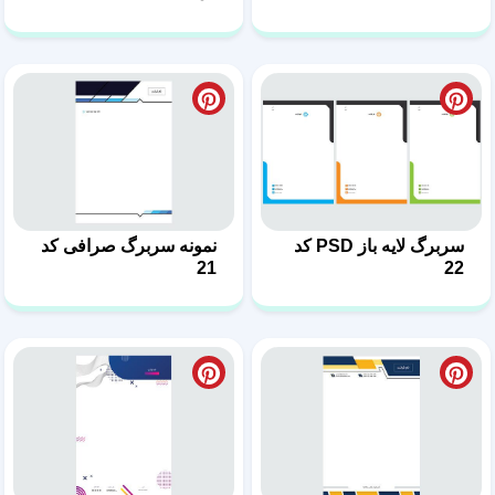
سربرگ لایه باز PSD کد
نمونه سربرگ صرافی کد
21
22
سربرگ حرفه ای لایه باز
طرح آماده سربرگ کد 19
کد 20