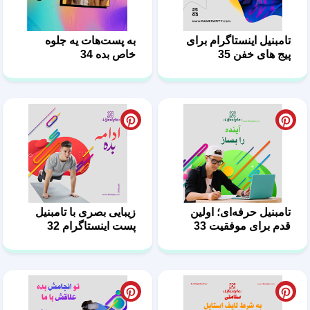
تامبنیل اینستاگرام برای
به پست‌هات یه جلوه
پیج های خفن 35
خاص بده 34
تامبنیل حرفه‌ای؛ اولین
زیبایی بصری با تامبنیل
قدم برای موفقیت 33
پست اینستاگرام 32