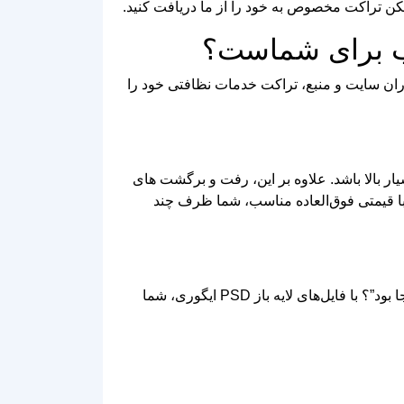
مکن تراکت مخصوص به خود را از ما دریافت کنید.
زاران سایت و منبع، تراکت خدمات نظافتی خود را
بالا باشد. علاوه بر این، رفت‌ و برگشت‌ های
 با قیمتی فوق‌العاده مناسب، شما ظرف چند
آیا تابحال پیش آمده که یک طرح آماده را ببینید و بگویید “کاش رنگ این قسمت کمی تیره‌تر بود” یا “ای کاش لوگوی من اینجا بود”؟ با فایل‌های لایه باز PSD ایگوری، شما