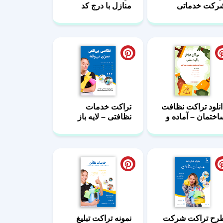
رکت خدماتی
منازل با درج کد
ظافتی طرح PSD
تخفیف
انلود تراکت نظافت
تراکت خدمات
اختمان – آماده و
نظافتی – لایه باز
یه باز
رح تراکت شرکت
نمونه تراکت تبلیغ