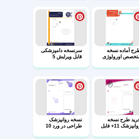
رید طرح نسخه
نسخه روانپزشک
روانپزشک 11+ فایل
طراحی در ورد 10
رد
رح سر نسخه
طرح نسخه برای
تخصص مغز و
متخصص مغز و
وان 5
روانپزشک 4