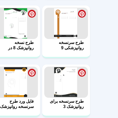
طرح سرنسخه برای
فایل ورد طرح
روانپزشک 3
سرنسخه روانپزشک
2
طرح نسخه
طرح سرنسخه
متخصصان طب
درمانگران
جایگزین و هومیوپاتی
هومیوپاتی 6
7