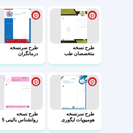
طرح سرنسخه
طرح نسخه
هومیوپات ایگوری
روانشناس بالینی 5
گرافیک 1
طرح نسخه
طرح آماده سرنسخه
متخصص غدد در
پزشک متخصص غدد
قالب ورد 4
3