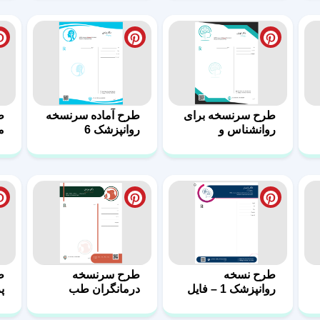
طرح نسخه
طرح سرنسخه‌
ط
روانپزشک 1 – فایل
درمانگران طب
پ
ورد
طبیعی و هومیوپات‌
ه
10
سرنسخه‌ زیبا و
سرنسخه تخصصی
ط
استاندارد ویژه
طب مکمل و
پ
هومیوپات‌ 5
هومیوپاتی 4