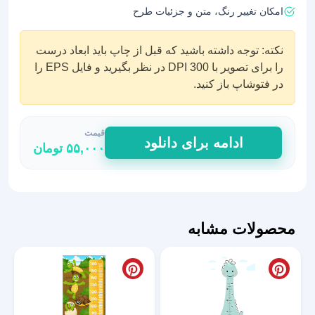
امکان تغییر رنگ، متن و جزئیات طرح
نکته: توجه داشته باشید که قبل از چاپ باید ابعاد درست
را برای تصویر با DPI 300 در نظر بگیرید و فایل EPS را
در فتوشاپ باز کنید.
قیمت
استیکر
ادامه برای دانلود
۵۵,۰۰۰
تومان
اندازه
گیری
قد
طرح
خوراکیها
محصولات مشابه
عدد