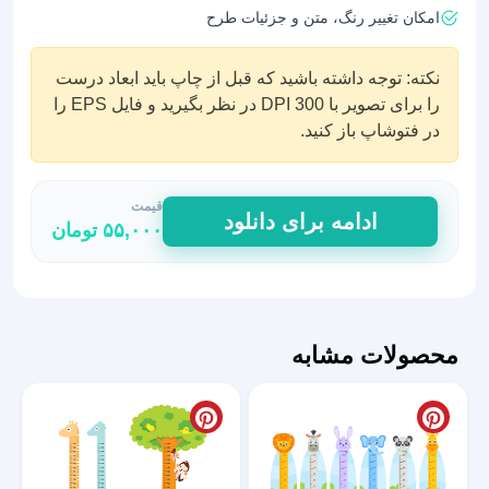
امکان تغییر رنگ، متن و جزئیات طرح
نکته: توجه داشته باشید که قبل از چاپ باید ابعاد درست
را برای تصویر با DPI 300 در نظر بگیرید و فایل EPS را
در فتوشاپ باز کنید.
قیمت
استیکر
ادامه برای دانلود
۵۵,۰۰۰
تومان
اندازه
گیری
قد
طرح
دایناسور
محصولات مشابه
کیوت
عدد