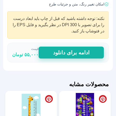
امکان تغییر رنگ، متن و جزئیات طرح
نکته: توجه داشته باشید که قبل از چاپ باید ابعاد درست
را برای تصویر با DPI 300 در نظر بگیرید و فایل EPS را
در فتوشاپ باز کنید.
قیمت
استیکر
ادامه برای دانلود
۵۵,۰۰۰
تومان
اندازه
گیری
قد
طرح
درخت
محصولات مشابه
و
حیوانات
عدد