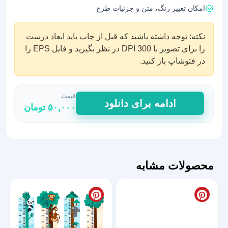
امکان تغییر رنگ، متن و جزئیات طرح
نکته: توجه داشته باشید که قبل از چاپ باید ابعاد درست
را برای تصویر با DPI 300 در نظر بگیرید و فایل EPS را
در فتوشاپ باز کنید.
قیمت
استیکر
ادامه برای دانلود
۵۰,۰۰۰
تومان
اندازه
گیری
قد
طرح
دفتر
محصولات مشابه
و
مداد
عدد