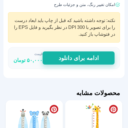
امکان تغییر رنگ، متن و جزئیات طرح
نکته: توجه داشته باشید که قبل از چاپ باید ابعاد درست
را برای تصویر با DPI 300 در نظر بگیرید و فایل EPS را
در فتوشاپ باز کنید.
قیمت
استیکر
ادامه برای دانلود
۵۰,۰۰۰
تومان
اندازه
گیری
قد
طرح
سیرک
محصولات مشابه
عدد