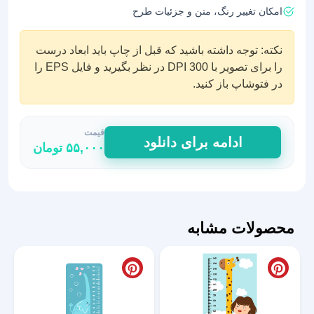
امکان تغییر رنگ، متن و جزئیات طرح
نکته: توجه داشته باشید که قبل از چاپ باید ابعاد درست
را برای تصویر با DPI 300 در نظر بگیرید و فایل EPS را
در فتوشاپ باز کنید.
قیمت
استیکر
ادامه برای دانلود
۵۵,۰۰۰
تومان
اندازه
گیری
قد
طرح
فضایی
محصولات مشابه
کهکشان
عدد