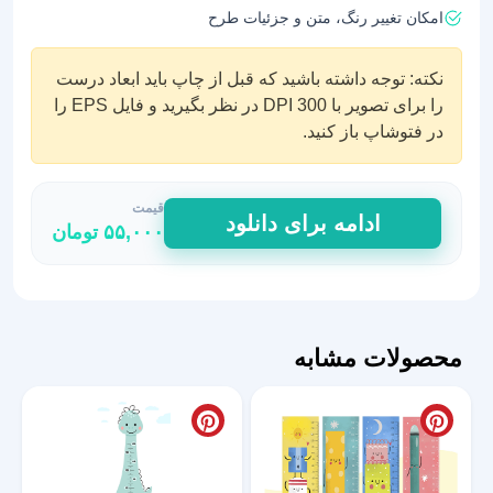
امکان تغییر رنگ، متن و جزئیات طرح
نکته: توجه داشته باشید که قبل از چاپ باید ابعاد درست
را برای تصویر با DPI 300 در نظر بگیرید و فایل EPS را
در فتوشاپ باز کنید.
قیمت
استیکر
ادامه برای دانلود
۵۵,۰۰۰
تومان
اندازه
گیری
قد
طرح
نقاشی
محصولات مشابه
طبیعت
عدد