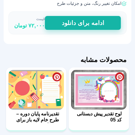
امکان تغییر رنگ، متن و جزئیات طرح
قیمت
اولین
ادامه برای دانلود
۷۲,۰۰۰
تومان
قدم
به
سوی
دانش
-
محصولات مشابه
گواهینامه
فارغ‌التحصیلان
مهدکودک
عدد
لوح تقدیر پیش دبستانی
تقدیرنامه پایان دوره –
کد 05
طرح خام لایه باز برای
دانش‌آموزان