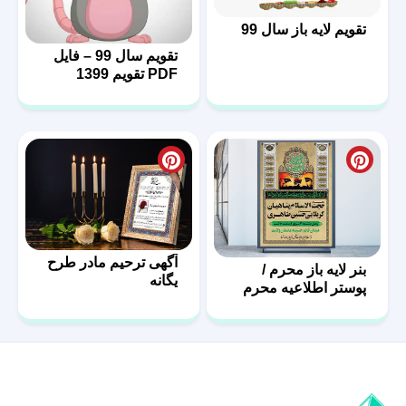
تقویم لایه باز سال 99
تقویم سال 99 – فایل
PDF تقویم 1399
آگهی ترحیم مادر طرح
بنر لایه باز محرم /
یگانه
پوستر اطلاعیه محرم