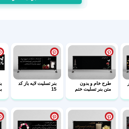
تسلیت
برای
فوت
مادر
طرح
سوگ
عدد
طرح خام و بدون
بنر تسلیت لایه باز کد
ب
متن بنر تسلیت ختم
15
ب
کد 26