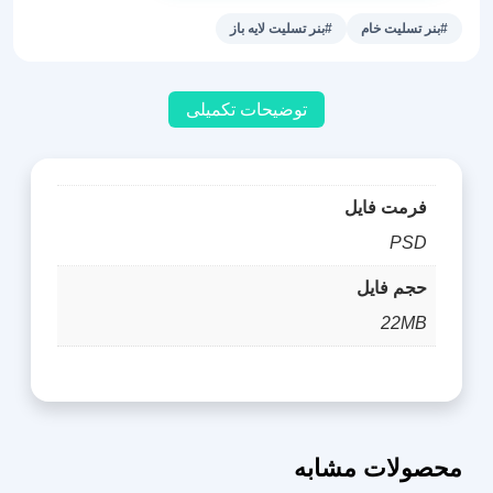
برادر
#بنر تسلیت خام
#بنر تسلیت لایه باز
کد
17
عدد
توضیحات تکمیلی
فرمت فایل
PSD
حجم فایل
22MB
محصولات مشابه