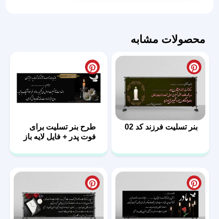
باز
برای
جوان
محصولات مشابه
طرح
ناکام
عدد
بنر تسلیت فرزند کد 02
طرح بنر تسلیت برای
فوت پدر + فایل لایه باز