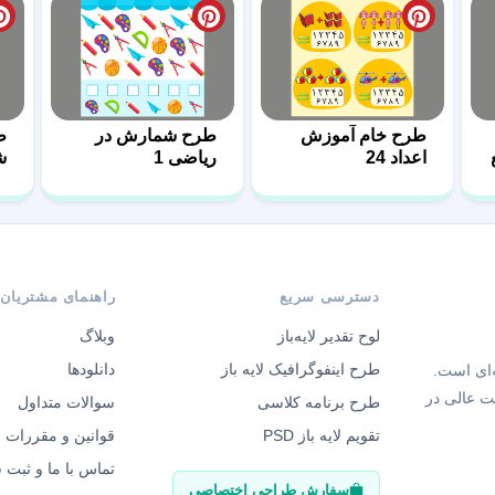
طرح خام آموزش
طرح شمارش در
ط
اعداد 24
ریاضی 1
ش
4
دسترسی سریع
راهنمای مشتریان
لوح تقدیر لایه‌باز
وبلاگ
طرح اینفوگرافیک لایه باز
دانلودها
‌ای است.
ت عالی در
طرح برنامه کلاسی
سوالات متداول
تقویم لایه باز PSD
قوانین و مقررات
تماس با ما و ثبت
سفارش طراحی اختصاصی