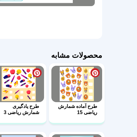
محصولات مشابه
طرح آماده شمارش
طرح یادگیری
ریاضی 15
شمارش ریاضی 3