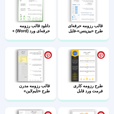
قالب رزومه حرفه‌ای
دانلود قالب رزومه
طرح «بیزینس»-فایل
حرفه‌ای ورد (Word) +
ورد
فرم استخدامی
طرح رزومه کاری
قالب رزومه مدرن
فرمت ورد قابل
طرح «تایم‌لاین»
ویرایش-تم مشکی زرد