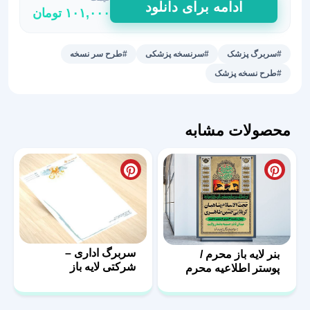
ادامه برای دانلود
۱۰۱,۰۰۰
تومان
جراح
و
پزشک
#سربرگ پزشک
#سرنسخه پزشکی
#طرح سر نسخه
عمومی
#طرح نسخه پزشک
طرح
لایه
باز
محصولات مشابه
عدد
سربرگ اداری –
بنر لایه باز محرم /
شرکتی لایه باز
پوستر اطلاعیه محرم