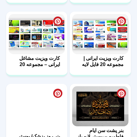
کارت ویزیت ایرانی |
کارت ویزیت مشاغل
مجموعه 20 فایل لایه
ایرانی – مجموعه 20
باز | سری اول
فایل لایه باز – سری
دوم
بنر پشت سن ایام
بنر روز پزشک/ پوستر
فاطمیه – پوستر لایه باز
روز پزشک با فرمت