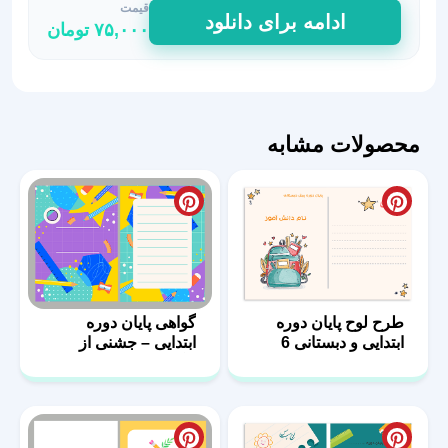
قیمت
سند
ادامه برای دانلود
۷۵,۰۰۰
تومان
پیروزی
کوچولو
|
تقدیر
از
محصولات مشابه
پایان
کلاس
اول
عدد
طرح لوح پایان دوره
گواهی پایان دوره
ابتدایی و دبستانی 6
ابتدایی – جشنی از
رنگ‌ها و ابزار دانش