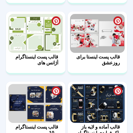
قالب پست اینستا برای
قالب پست اینستاگرام
روزعشق
آژانس های
مسافرتی-03
قالب آماده و لایه باز
قالب پست اینستاگرام
بلک فرایدی اینستاگرام
– 10