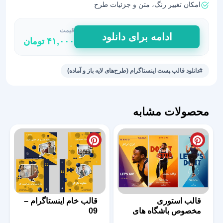
امکان تغییر رنگ، متن و جزئیات طرح
قیمت
طراحی
ادامه برای دانلود
۴۱,۰۰۰
تومان
پست
اینستاگرام
با
#دانلود قالب پست اینستاگرام (طرح‌های لایه باز و آماده)
طرح
آماده
عدد
محصولات مشابه
قالب استوری
قالب خام اینستاگرام –
مخصوص باشگاه های
09
ورزشی