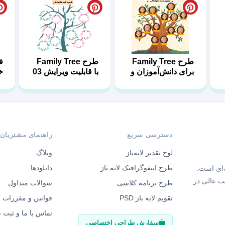
طرح Family Tree
طرح Family Tree
ف
برای دانش‌آموزان و
با قابلیت ویرایش 03
خ
خانواده‌ها 06
8
دسترسی سریع
راهنمای مشتریان
لوح تقدیر لایه‌باز
وبلاگ
طرح اینفوگرافیک لایه باز
دانلودها
‌ای است.
ت عالی در
طرح برنامه کلاسی
سوالات متداول
تقویم لایه باز PSD
قوانین و مقررات
تماس با ما و ثبت
سفارش طراحی اختصاصی