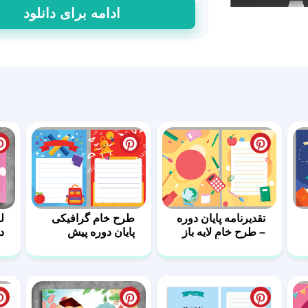
طرح
ادامه برای دانلود
آماده
و
لایه
باز
لوح
پیش
دبستانی
عدد
تقدیرنامه پایان دوره
طرح خام گرافیکی
ل
– طرح خام لایه باز
پایان دوره پیش
دب
برای دانش‌آموزان
دبستانی