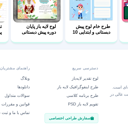
طرح خام لوح پیش
لوح لایه باز پایان
تق
دبستانی و ابتدایی 10
دوره پیش دبستانی
پ
کد 02
گ
دسترسی سریع
راهنمای مشتریان
لوح تقدیر لایه‌باز
وبلاگ
طرح اینفوگرافیک لایه باز
دانلودها
‌ای است.
ت عالی در
طرح برنامه کلاسی
سوالات متداول
تقویم لایه باز PSD
قوانین و مقررات
تماس با ما و ثبت
سفارش طراحی اختصاصی