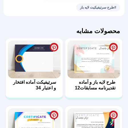
آماده
#طرح سرتیفیکیت لایه باز
و
لایه
باز
محصولات مشابه
41
عدد
طرح لایه باز و آماده
سرتیفیکت‌ آماده افتخار
تقدیرنامه مسابقات12
و اعتبار 34