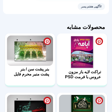
اعلامیه
#آگهی هفتم پسر
هفتم
پسر
عدد
محصولات مشابه
بنر پشت سن / بنر
تراکت لایه باز مزون
پشت منبر محرم فایل
عروس با فرمت PSD
لایه باز