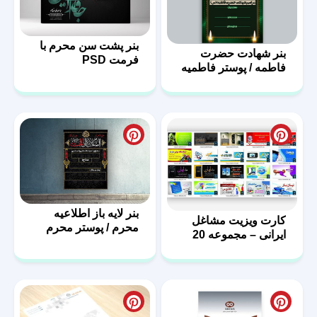
بنر پشت سن محرم با
بنر شهادت حضرت
فرمت PSD
فاطمه / پوستر فاطمیه
با فرمت PSD
بنر لایه باز اطلاعیه
کارت ویزیت مشاغل
محرم / پوستر محرم
ایرانی – مجموعه 20
فایل لایه باز – سری
دوم