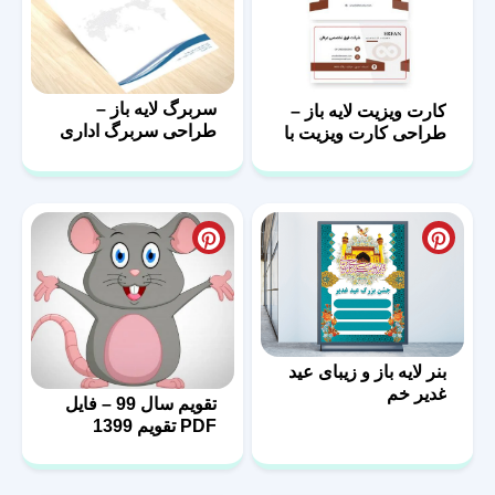
سربرگ لایه باز –
کارت ویزیت لایه باز –
طراحی سربرگ اداری
طراحی کارت ویزیت با
با فرمت psd
فرمت PSD
بنر لایه باز و زیبای عید
غدیر خم
تقویم سال 99 – فایل
PDF تقویم 1399