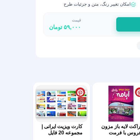
امکان تغییر رنگ، متن و جزئیات طرح
قیمت
۵۹,۰۰۰
تومان
راکت لایه باز مزون
کارت ویزیت ایرانی |
روس با فرمت
مجموعه 20 فایل
PS
لایه باز | سری اول