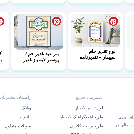
لوح تقدیر خام
بنر عید غدیر خم /
ک
سپیدار – تقدیرنامه
پوستر لایه باز غدیر
ب
اداری با فرمت PSD
دسترسی سریع
راهنمای مشتریان
لوح تقدیر لایه‌باز
وبلاگ
طرح اینفوگرافیک لایه باز
دانلودها
‌ای است.
ت عالی در
طرح برنامه کلاسی
سوالات متداول