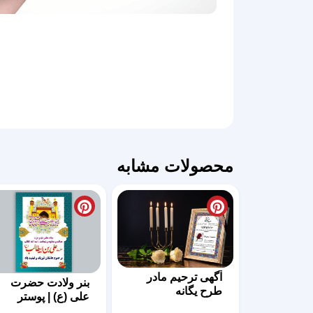
محصولات مشابه
آگهی ترحیم مادر
بنر ولادت حضرت
طرح یگانه
علی (ع) | پوستر
میلاد امام علی (ع)