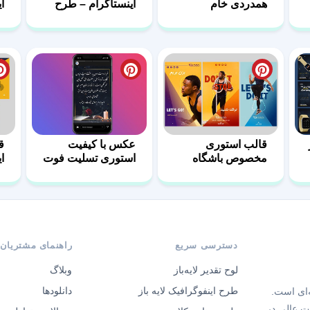
همدردی خام
اینستاگرام – طرح
ا
مبلمان-05
ش
قالب استوری
عکس با کیفیت
ق
مخصوص باشگاه
استوری تسلیت فوت
ای
های ورزشی
پدر
دسترسی سریع
راهنمای مشتریان
لوح تقدیر لایه‌باز
وبلاگ
طرح اینفوگرافیک لایه باز
دانلودها
‌ای است.
ت عالی در