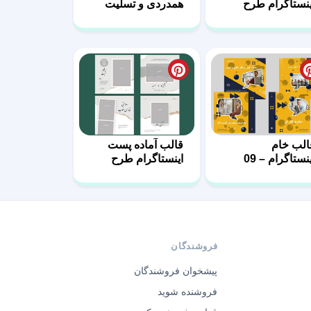
ینستاگرام طرح
همدردی و تسلیت
رکتی-02
الب خام
قالب آماده پست
نستاگرام – 09
اینستاگرام طرح
مثبت-04
فروشندگان
پیشخوان فروشندگان
فروشنده شوید