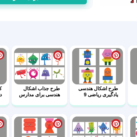
کیوت
و
جذاب
اشکال
هندسی
عدد
طرح اشکال هندسی
طرح جذاب اشکال
ک
یادگیری ریاضی 9
هندسی برای مدارس
دب
24