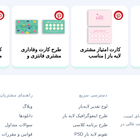
مشتریان ثابت
کارت امتیاز مشتری
طرح کارت وفاداری
ک
لایه باز | مناسب
مشتری فانتزی و
م
ناخن کار
گل‌دار (تم بهاری)
فا
دسترسی سریع
راهنمای مشتریان
لوح تقدیر لایه‌باز
وبلاگ
طرح اینفوگرافیک لایه باز
دانلودها
‌ای است.
ت عالی در
طرح برنامه کلاسی
سوالات متداول
تقویم لایه باز PSD
قوانین و مقررات