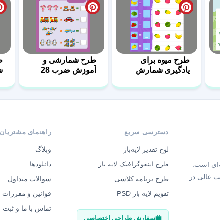
طرح میوه برای
طرح شمارشی و
ط
یادگیری شمارش
آموزش ضرب 28
ش
اعداد 9
ب
دسترسی سریع
راهنمای مشتریان
لوح تقدیر لایه‌باز
وبلاگ
طرح اینفوگرافیک لایه باز
دانلودها
‌ای است.
ت عالی در
طرح برنامه کلاسی
سوالات متداول
تقویم لایه باز PSD
قوانین و مقررات
تماس با ما و ثبت
سفارش طراحی اختصاصی