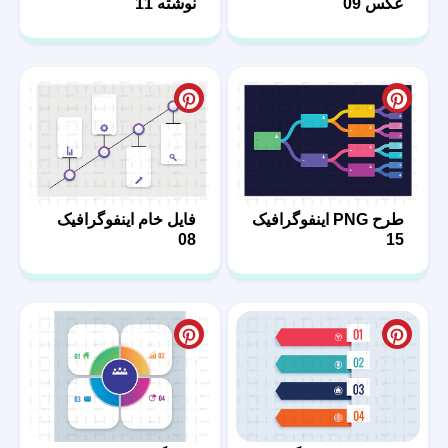
عکس 09
نوشته 11
طرح PNG اینفوگرافیک
فایل خام اینفوگرافیک
08
15